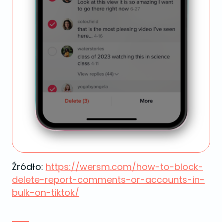
Źródło:
https://wersm.com/how-to-block-
delete-report-comments-or-accounts-in-
bulk-on-tiktok/