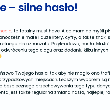
e – silne hasło!
 media
, to totalny must have. A co mam na myśli pi
ocześnie małe i duże litery, cyfry, a także znaki sp
nkretnego nie oznaczało. Przykładowo, hasło: MaJa
odwróceniu tego ciągu oraz dodaniu kilku innych 
ństwo Twojego hasła, tak aby nie mogło ono traf
w przypadkowych miejscach. Lepszym wyborem są 
 bezpiecznego przechowywania tego typu danych,
ta jest także regularna zmiana hasła, najlepiej r