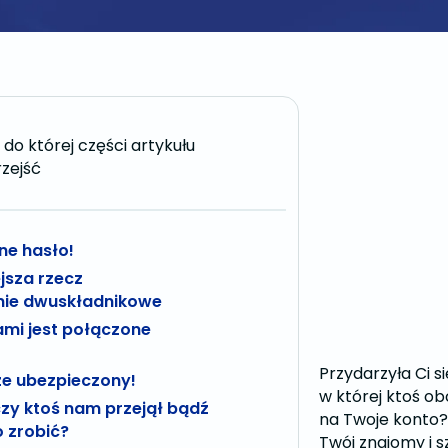
do której części artykułu
zejść
lne hasło!
jsza rzecz
anie dwuskładnikowe
jami jest połączone
Przydarzyła Ci s
e ubezpieczony!
w której ktoś ob
czy ktoś nam przejął bądź
na Twoje konto?
o zrobić?
Twój znajomy i 