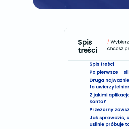
Spis
Wybierz 
chcesz pr
treści
Spis treści
Po pierwsze – si
Druga najważnie
to uwierzytelni
Z jakimi aplikac
konto?
Przezorny zawsz
Jak sprawdzić, 
usilnie próbuje t