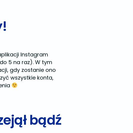
y!
plikacji Instagram
 do 5 na raz). W tym
ji, gdy zostanie ono
czyć wszystkie konta,
żenia
zejął bądź