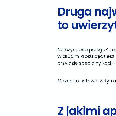
Druga najw
to uwierz
Na czym ono polega? Jes
w drugim kroku będziesz
przyjdzie specjalny kod 
Można to ustawić w tym 
Z jakimi a