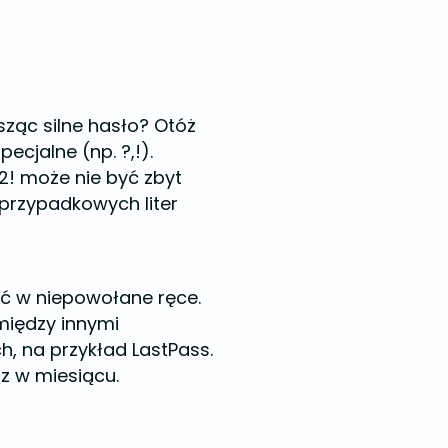
sząc silne hasło? Otóż
ecjalne (np. ?,!).
12! może nie być zbyt
przypadkowych liter
ić w niepowołane ręce.
między innymi
 na przykład LastPass.
az w miesiącu.