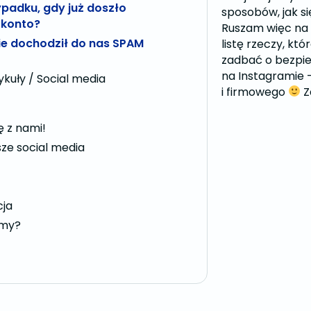
ypadku, gdy już doszło
sposobów, jak s
 konto?
Ruszam więc na 
nie dochodził do nas SPAM
listę rzeczy, kt
zadbać o bezpi
na Instagramie 
kuły / Social media
i firmowego
Z
ę z nami!
ze social media
cja
amy?