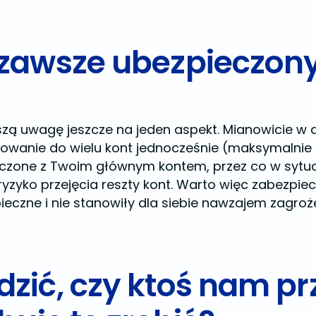
 zawsze ubezpieczon
ą uwagę jeszcze na jeden aspekt. Mianowicie w a
logowanie do wielu kont jednocześnie (maksymalnie
czone z Twoim głównym kontem, przez co w sytuac
ż ryzyko przejęcia reszty kont. Warto więc zabezpie
pieczne i nie stanowiły dla siebie nawzajem zagro
zić, czy ktoś nam pr