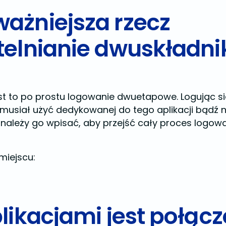
ażniejsza rzecz
ytelnianie dwuskładn
t to po prostu logowanie dwuetapowe. Logując si
 musiał użyć dedykowanej do tego aplikacji bądź 
– należy go wpisać, aby przejść cały proces logow
miejscu:
plikacjami jest połąc