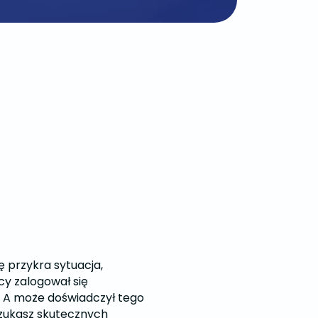
ię przykra sytuacja,
cy zalogował się
 A może doświadczył tego
szukasz skutecznych