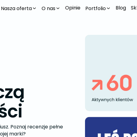
Opinie
Blog
Sk
Nasza oferta
O nas
Portfolio
czą
ści
iusz. Poznaj recenzje pełne
ojej marki?