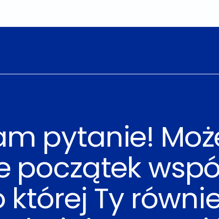
am pytanie! Moż
ie początek wspó
o której Ty równi