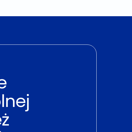
e
lnej
eż