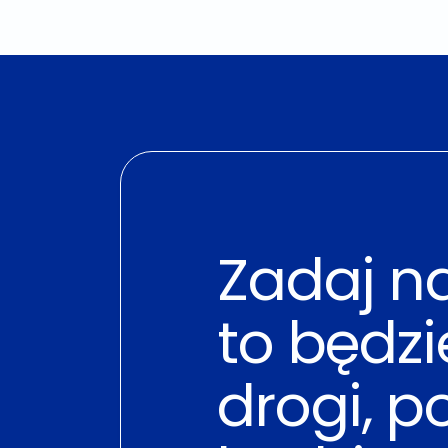
Zadaj n
to będz
drogi, p