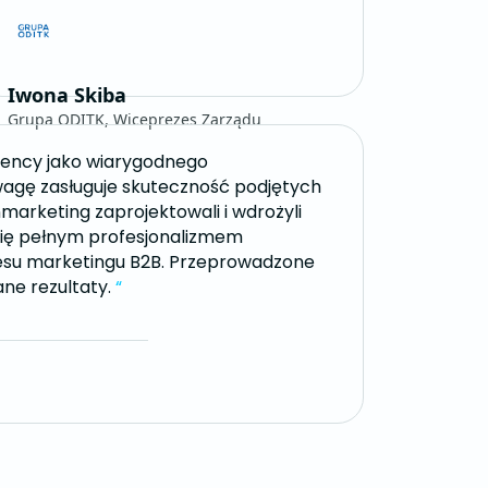
Iwona Skiba
Grupa ODITK, Wiceprezes Zarządu
gency jako wiarygodnego
agę zasługuje skuteczność podjętych
nmarketing zaprojektowali i wdrożyli
się pełnym profesjonalizmem
resu marketingu B2B. Przeprowadzone
ane rezultaty.
“