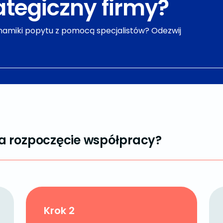
ategiczny firmy?
namiki popytu z pomocą specjalistów? Odezwij
 rozpoczęcie współpracy?
Krok 2