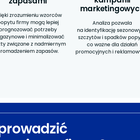
zapasami
marketingowyc
ięki zrozumieniu wzorców
opytu firmy mogą lepiej
Analiza pozwala
prognozować potrzeby
na identyfikację sezonow
azynowe i minimalizować
szczytów i spadków popy
zty związane z nadmiernym
co ważne dla działań
romadzeniem zapasów.
promocyjnych i reklamow
prowadzić