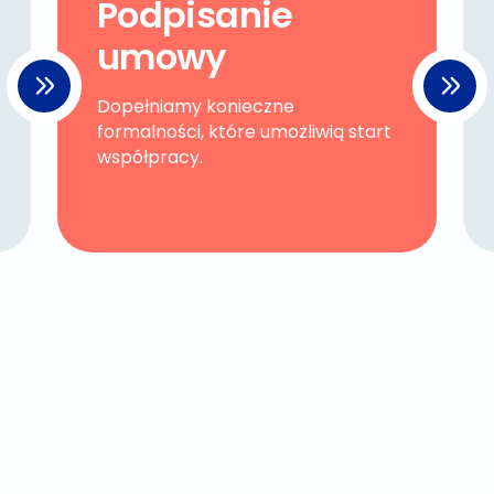
Podpisanie
umowy
Dopełniamy konieczne
formalności, które umożliwią start
współpracy.