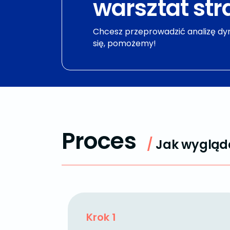
warsztat str
Chcesz przeprowadzić analizę dy
się, pomożemy!
Proces
/
Jak wygląda
Krok 1