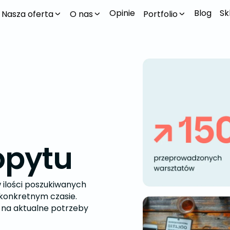
Opinie
Blog
Sk
Nasza oferta
O nas
Portfolio
opytu
 ilości poszukiwanych
konkretnym czasie.
ać na aktualne potrzeby