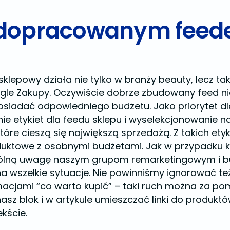
z dopracowanym fee
lepowy działa nie tylko w branży beauty, lecz takż
gle Zakupy. Oczywiście dobrze zbudowany feed nie 
posiadać odpowiedniego budżetu. Jako priorytet 
e etykiet dla feedu sklepu i wyselekcjonowanie na
które cieszą się największą sprzedażą. Z takich e
duktowe z osobnymi budżetami. Jak w przypadku
ólną uwagę naszym grupom remarketingowym i bud
 wszelkie sytuacje. Nie powinniśmy ignorować te
acjami “co warto kupić” – taki ruch można za p
asz blok i w artykule umieszczać linki do produkt
kście.