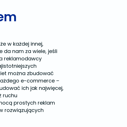
dem
e w każdej innej,
da nam za wiele, jeśli
dla reklamodawcy
jistotniejszych
tykiet można zbudować
 każdego e-commerce –
ować ich jak najwięcej,
ż ruchu
omocą prostych reklam
ów rozwiązujących