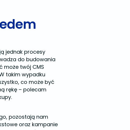
eedem
ą jednak procesy
owadza do budowania
być może twój CMS
 W takim wypadku
wszystko, co może być
sną rękę – polecam
akupy.
ego, pozostają nam
kstowe oraz kampanie