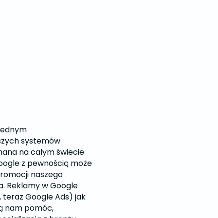
 jednym
jszych systemów
nana na całym świecie
oogle z pewnością może
omocji naszego
a. Reklamy w Google
 teraz Google Ads) jak
gą nam pomóc,