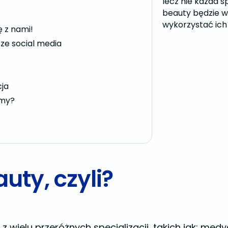
lecz nie każda s
beauty będzie w 
wykorzystać ich 
ę z nami!
ze social media
ja
amy?
uty, czyli?
z wielu przeróżnych specjalizacji, takich jak: med