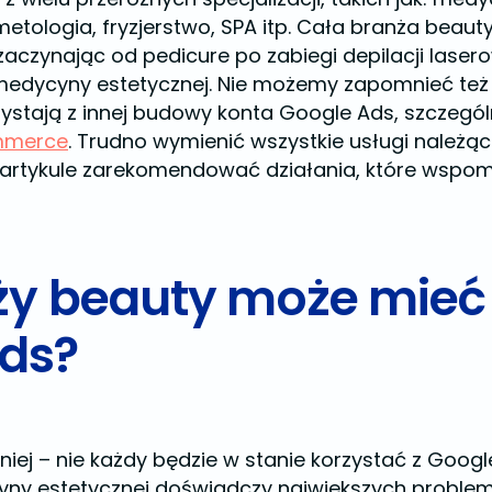
etologia, fryzjerstwo, SPA itp. Cała branża beaut
czynając od pedicure po zabiegi depilacji laserow
edycyny estetycznej. Nie możemy zapomnieć też 
ystają z innej budowy konta Google Ads, szczególn
mmerce
. Trudno wymienić wszystkie usługi należąc
 artykule zarekomendować działania, które wspom
nży beauty może mie
Ads?
ej – nie każdy będzie w stanie korzystać z Goog
cyny estetycznej doświadczy największych probl