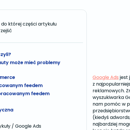
do której części artykułu
zejść
zyli?
auty może mieć problemy
mmerce
Google Ads
jest
z najpopularnie
racowanym feedem
reklamowych. Z
opracowanym feedem
wyszukiwarka G
nam pomóc w pr
yczna
przedsiębiorstw
(kiedyś adwords,
najbardziej mo
kuły / Google Ads