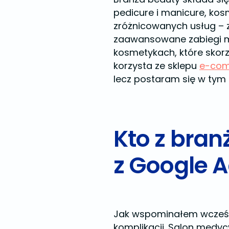
pedicure i manicure, kosm
zróżnicowanych usług – za
zaawansowane zabiegi m
kosmetykach, które skorz
korzysta ze sklepu
e-co
lecz postaram się w tym
Kto z bra
z Google 
Jak wspominałem wcześni
komplikacji. Salon medy