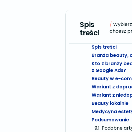
Spis
Wybierz 
chcesz pr
treści
Spis treści
Branża beauty, c
Kto z branży be
z Google Ads?
Beauty w e-co
Wariant z dop
Wariant z nied
Beauty lokalnie
Medycyna estet
Podsumowanie
Podobne arty