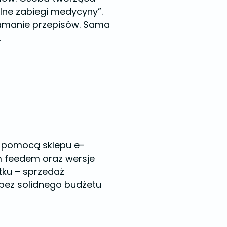
ne zabiegi medycyny”.
łamanie przepisów. Sama
.
a pomocą sklepu e-
 feedem oraz wersje
ku – sprzedaż
 bez solidnego budżetu