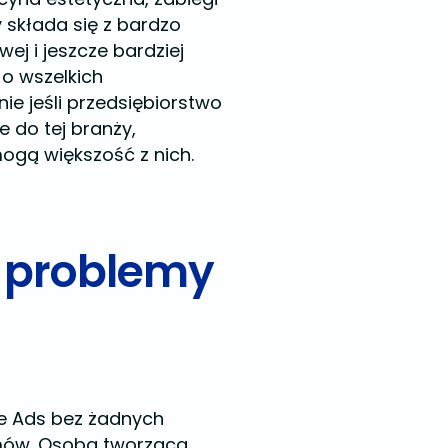
y składa się z bardzo
ej i jeszcze bardziej
o wszelkich
ie jeśli przedsiębiorstwo
e do tej branży,
ogą większość z nich.
ć problemy
le Ads bez żadnych
emów. Osoba tworząca