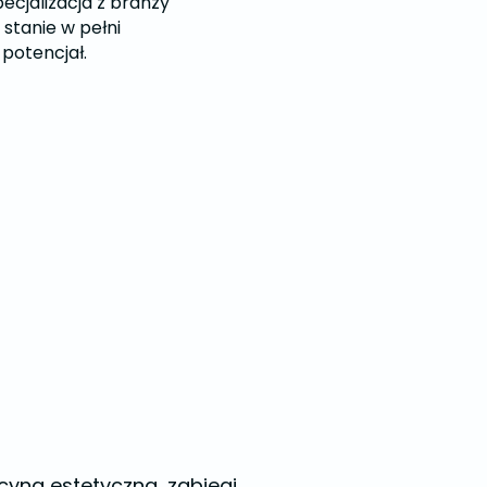
pecjalizacja z branży
stanie w pełni
potencjał.
ycyna estetyczna, zabiegi