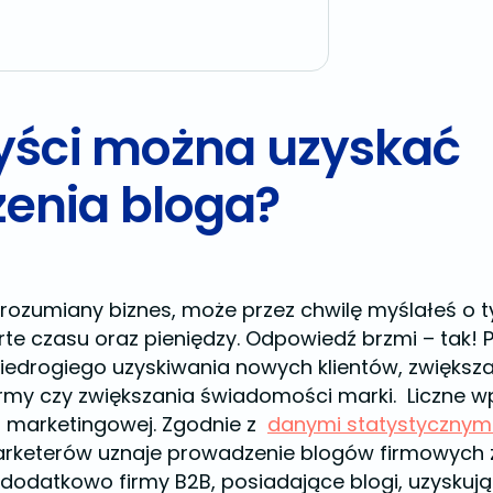
zyści można uzyskać
enia bloga?
 rozumiany biznes, może przez chwilę myślałeś o 
te czasu oraz pieniędzy. Odpowiedź brzmi – tak! P
iedrogiego uzyskiwania nowych klientów, zwiększ
firmy czy zwiększania świadomości marki. Liczne 
 marketingowej. Zgodnie z
danymi statystycznym
arketerów uznaje prowadzenie blogów firmowych
a dodatkowo firmy B2B, posiadające blogi, uzysku