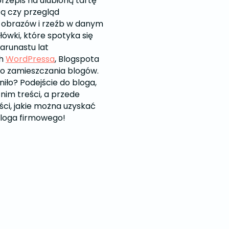
przepis na ulubioną tartę
ą czy przegląd
h obrazów i rzeźb w danym
łówki, które spotyka się
arunastu lat
ch
WordPressa
, Blogspota
 do zamieszczania blogów.
niło? Podejście do bloga,
nim treści, a przede
ści, jakie można uzyskać
loga firmowego!