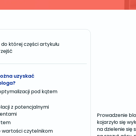
do której części artykułu
zejść
można uzyskać
bloga?
optymalizacji pod kątem
k
elacji z potencjalnymi
ientami
Prowadzenie blo
kojarzyło się w
rtem
na dzielenie się
 wartości czytelnikom