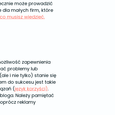
tecznie może prowadzić
 dla małych firm, które
co musisz wiedzieć,
możliwość zapewnienia
wać problemy lub
e i nie tylko) stanie się
zem do sukcesu jest takie
iązań (
język korzyści)
.
bloga. Należy pamiętać
h oprócz reklamy