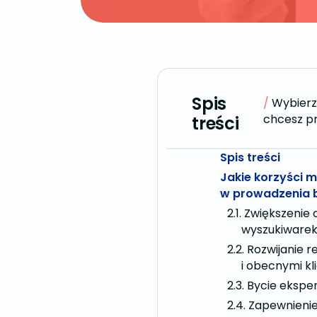
Spis
Wybierz 
chcesz pr
treści
Spis treści
Jakie korzyści 
w prowadzenia 
Zwiększenie 
wyszukiware
Rozwijanie r
i obecnymi kl
Bycie ekspe
Zapewnienie