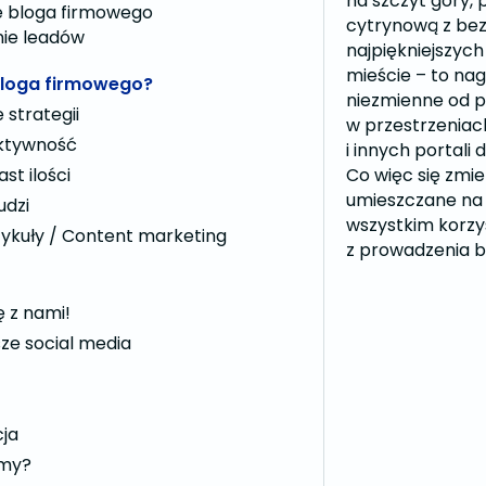
na szczyt góry, 
 bloga firmowego
cytrynową z bez
ie leadów
najpiękniejszyc
mieście – to nag
bloga firmowego?
niezmienne od p
strategii
w przestrzenia
ktywność
i innych portali
Co więc się zmie
st ilości
umieszczane na 
udzi
wszystkim korzy
ykuły / Content marketing
z prowadzenia b
ę z nami!
ze social media
ja
amy?