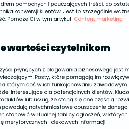
ródłem pomocnych i pouczających treści, co osta
nika konwersji klientów. Jest to szczególnie ważne
ć. Pomoże Ci w tym artykuł:
Content marketing – 
e wartości czytelnikom
rzyści płynących z blogowania biznesowego jest 
wiedzającym. Posty, które pomagają im rozwiązy
ęki którym coś w ich funkcjonowaniu zawodowym (al
dziej interesujące dla potencjalnych klientów. Kluc
oduktów lub usług, że staną się one częścią rozw
że spowodują natychmiastowe opuszczenie danego 
en stanowić wirtualnej tablicy ogłoszeń, w któryc
się merytorycznych i ciekawych informacji.