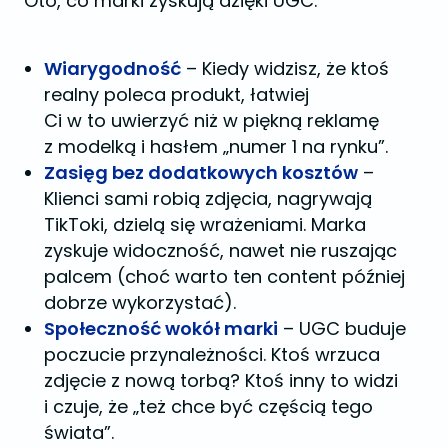
Oto, co marki zyskują dzięki UGC:
Wiarygodność
– Kiedy widzisz, że ktoś
realny poleca produkt, łatwiej
Ci w to uwierzyć niż w piękną reklamę
z modelką i hasłem „numer 1 na rynku”.
Zasięg bez dodatkowych kosztów
–
Klienci sami robią zdjęcia, nagrywają
TikToki, dzielą się wrażeniami. Marka
zyskuje widoczność, nawet nie ruszając
palcem (choć warto ten content później
dobrze wykorzystać).
Społeczność wokół marki
– UGC buduje
poczucie przynależności. Ktoś wrzuca
zdjęcie z nową torbą? Ktoś inny to widzi
i czuje, że „też chce być częścią tego
świata”.