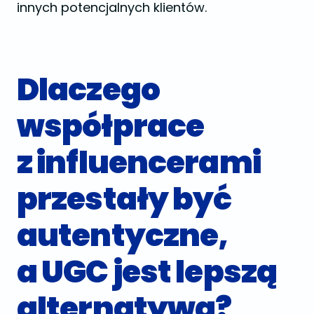
innych potencjalnych klientów.
Dlaczego
współprace
z influencerami
przestały być
autentyczne,
a UGC jest lepszą
alternatywą?