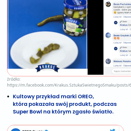
źródło:
https://m.facebook.com/Krakus.SztukaSwietnegoSmaku/posts/
Kultowy przykład marki OREO,
która pokazała swój produkt, podczas
Super Bowl na którym zgasło światło.