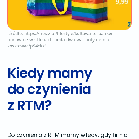
źródło: https://noizz.pl/lifestyle/kultowa-torba-ikei-
ponownie-w-sklepach-beda-dwa-warianty-ile-ma-
kosztowac/p94ckxf
Kiedy mamy
do czynienia
z RTM?
Do czynienia z RTM mamy wtedy, gdy firma