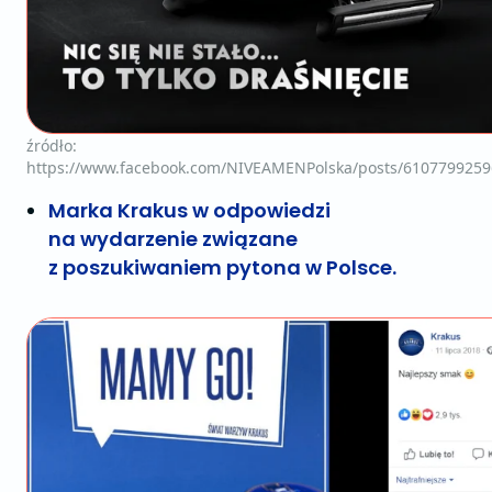
źródło:
https://www.facebook.com/NIVEAMENPolska/posts/6107799259
Marka Krakus w odpowiedzi
na wydarzenie związane
z poszukiwaniem pytona w Polsce.