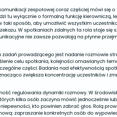
 komunikacji zespołowej coraz częściej mówi się o
zi tu wyłącznie o formalną funkcję kierowniczą, l
aki sposób, aby umożliwić wszystkim uczestnik
ekazu. W spotkaniach zdalnych ta rola staje się s
nikacyjne nie zawsze pozwalają na płynne przej
zadań prowadzącego jest nadanie rozmowie stru
ślenie celu spotkania, kolejności omawianych te
zególne części. Badania nad efektywnością spotk
nacząco zwiększa koncentrację uczestników i zmnie
jętność regulowania dynamiki rozmowy. W środowis
których kilka osób zaczyna mówić jednocześnie lub
z niepewności, kto powinien zabrać głos. Rolą pr
ozmową: zapraszanie konkretnych osób do wypowi