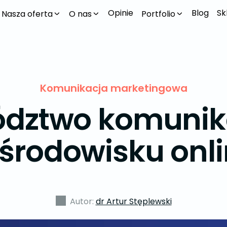
Opinie
Blog
Sk
Nasza oferta
O nas
Portfolio
Komunikacja marketingowa
ództwo komunik
środowisku onl
Autor:
dr Artur Stęplewski