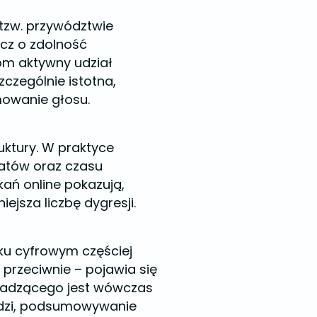
 tzw. przywództwie
ecz o zdolność
om aktywny udział
zczególnie istotna,
mowanie głosu.
ktury. W praktyce
matów oraz czasu
ań online pokazują,
jsza liczbę dygresji.
ku cyfrowym częściej
 przeciwnie – pojawia się
owadzącego jest wówczas
edzi, podsumowywanie