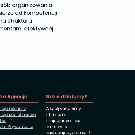
posób organizowania
ierze od kompetencji
na struktura
ementami efektywnej
za Agencja
Gdzie działamy?
ncja reklamy
Współpracujemy
cja social media
z firmami
tter
znajdującymi się
tyka Prywatności
na terenie
następujących miast: