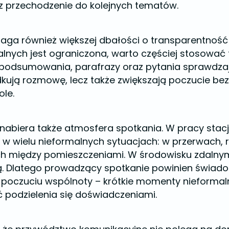
z przechodzenie do kolejnych tematów.
ga również większej dbałości o transparentność
lnych jest ograniczona, warto częściej stosować 
 podsumowania, parafrazy oraz pytania sprawdzaj
ądkują rozmowę, lecz także zwiększają poczucie b
le.
abiera także atmosfera spotkania. W pracy stacj
 wielu nieformalnych sytuacjach: w przerwach,
ch między pomieszczeniami. W środowisku zdalny
ą. Dlatego prowadzący spotkanie powinien świa
ą poczuciu wspólnoty – krótkie momenty nieformal
 podzielenia się doświadczeniami.