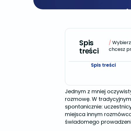
Spis
Wybierz 
chcesz pr
treści
Spis treści
Jednym z mniej oczywist
rozmowę. W tradycyjnym s
spontanicznie: uczestnic
miejsca innym rozmówcom
świadomego prowadzenia 