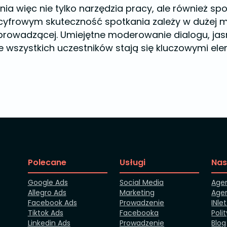
ia więc nie tylko narzędzia pracy, ale również s
yfrowym skuteczność spotkania zależy w dużej m
rowadzącej. Umiejętne moderowanie dialogu, jas
e wszystkich uczestników stają się kluczowymi el
Polecane
Usługi
Nas
Google Ads
Social Media
Age
Allegro Ads
Marketing
Agen
Facebook Ads
Prowadzenie
INle
Tiktok Ads
Facebooka
Poli
Linkedin Ads
Prowadzenie
Blog