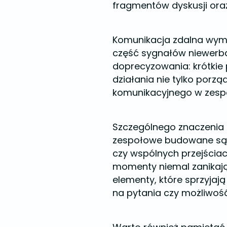
fragmentów dyskusji ora
Komunikacja zdalna wyma
część sygnałów niewerba
doprecyzowania: krótkie
działania nie tylko porz
komunikacyjnego w zespo
Szczególnego znaczenia n
zespołowe budowane są w
czy wspólnych przejścia
momenty niemal zanikaj
elementy, które sprzyjaj
na pytania czy możliwość