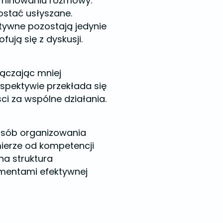
ominowaniu rozmowy.
ostać usłyszane.
ktywne pozostają jedynie
ują się z dyskusji.
łączając mniej
spektywie przekłada się
ci za wspólne działania.
posób organizowania
ierze od kompetencji
na struktura
ementami efektywnej