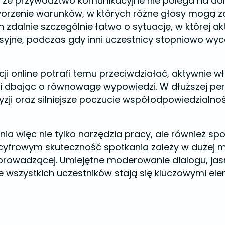
, że przywództwo komunikacyjne nie polega na d
worzenie warunków, w których różne głosy mogą z
zdalnie szczególnie łatwo o sytuację, w której a
yjne, podczas gdy inni uczestnicy stopniowo wycof
cji online potrafi temu przeciwdziałać, aktywnie w
i dbając o równowagę wypowiedzi. W dłuższej per
yzji oraz silniejsze poczucie współodpowiedzialnoś
ia więc nie tylko narzędzia pracy, ale również s
yfrowym skuteczność spotkania zależy w dużej m
rowadzącej. Umiejętne moderowanie dialogu, jas
e wszystkich uczestników stają się kluczowymi el