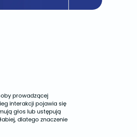
osoby prowadzącej
g interakcji pojawia się
mują głos lub ustępują
abiej, dlatego znaczenie