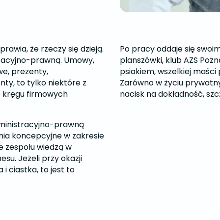
rawia, że rzeczy się dzieją.
Po pracy oddaje się swoi
izacyjno-prawną. Umowy,
planszówki, klub AZS Poz
we, prezenty,
psiakiem, wszelkiej maści p
ty, to tylko niektóre z
Zarówno w życiu prywatn
o kręgu firmowych
nacisk na dokładność, szc
inistracyjno-prawną
ania koncepcyjne w zakresie
ie zespołu wiedzą w
su. Jeżeli przy okazji
 ciastka, to jest to