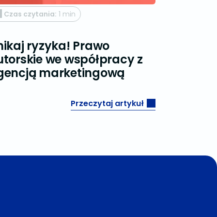
Czas czytania:
1 min
Czas czy
nikaj ryzyka! Prawo
utorskie we współpracy z
Sukces t
gencją marketingową
Przeczytaj artykuł