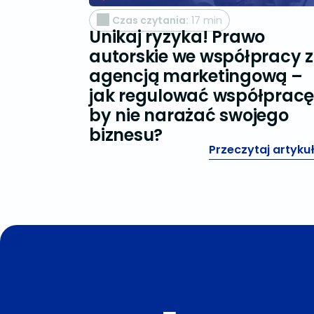
Czas czytania:
17 min
Unikaj ryzyka! Prawo
pólnie!
autorskie we współpracy z
 dobrych
agencją marketingową –
wieraniu
jak regulować współpracę
by nie narażać swojego
biznesu?
aj artykuł
Przeczytaj artyku