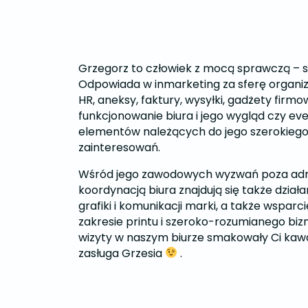
​​Grzegorz to człowiek z mocą sprawczą – sp
Odpowiada w inmarketing za sferę organ
HR, aneksy, faktury, wysyłki, gadżety firmo
funkcjonowanie biura i jego wygląd czy even
elementów należących do jego szerokieg
zainteresowań.
Wśród jego zawodowych wyzwań poza adm
koordynacją biura znajdują się także dział
grafiki i komunikacji marki, a także wsparc
zakresie printu i szeroko-rozumianego bizne
wizyty w naszym biurze smakowały Ci kawa i
zasługa Grzesia
.