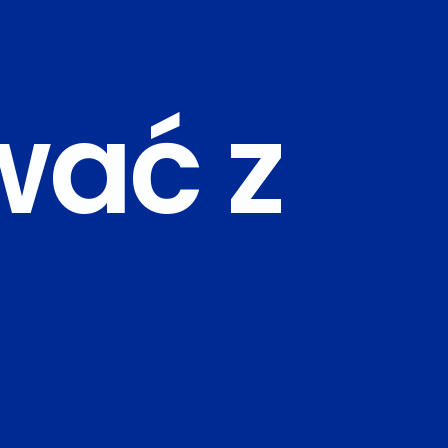
wać z