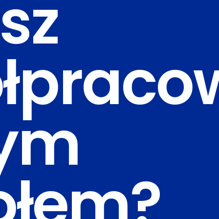
sz
łpraco
zym
ołem?