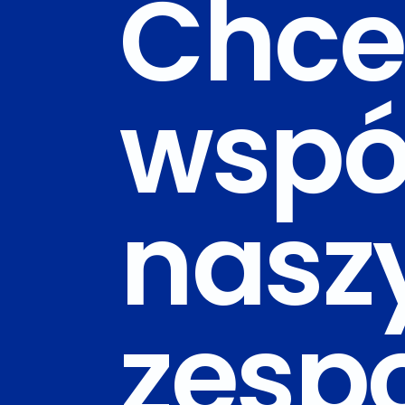
Chce
wspó
nas
zesp