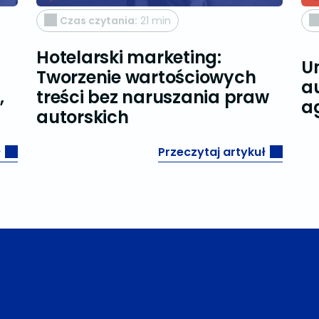
Czas czytania:
21 min
Hotelarski marketing:
U
Tworzenie wartościowych
a
,
treści bez naruszania praw
a
autorskich
ł
Przeczytaj artykuł