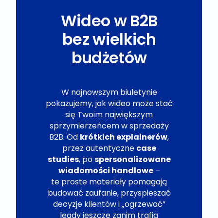
Wideo w B2B
bez wielkich
budżetów
W najnowszym biuletynie
pokazujemy, jak wideo może stać
się Twoim największym
sprzymierzeńcem w sprzedaży
B2B. Od
krótkich explainerów
,
przez autentyczne
case
studies
, po
spersonalizowane
wiadomości handlowe
–
te proste materiały pomagają
budować zaufanie, przyspieszać
decyzje klientów i „ogrzewać”
leady jeszcze zanim trafią