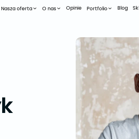
Opinie
Blog
Sk
Nasza oferta
O nas
Portfolio
yk