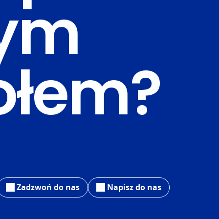
zym
ołem?
Zadzwoń do nas
Napisz do nas