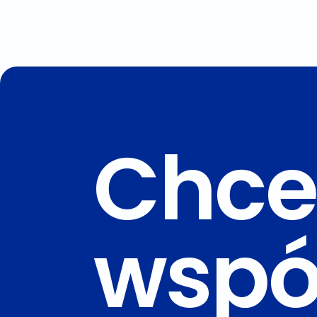
Chce
wspó