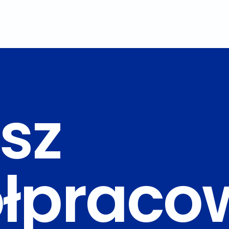
sz
łpraco