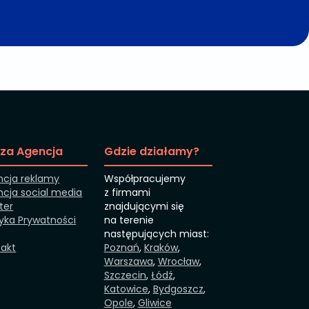
za Agencja
Gdzie działamy?
ncja reklamy
Współpracujemy
cja social media
z firmami
tter
znajdującymi się
tyka Prywatności
na terenie
następujących miast:
takt
Poznań
,
Kraków
,
Warszawa
,
Wrocław
,
Szczecin
,
Łódź
,
Katowice
,
Bydgoszcz
,
Opole
,
Gliwice