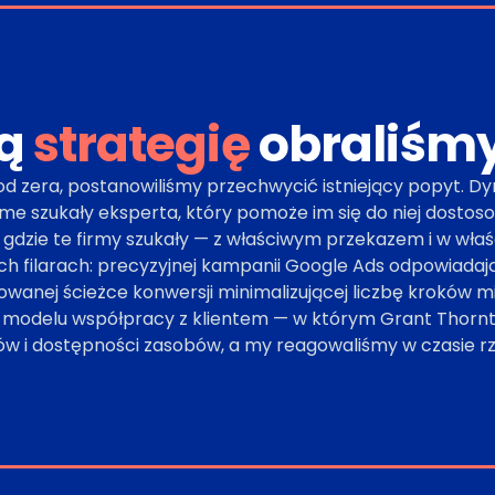
ką
strategię
obraliśm
zera, postanowiliśmy przechwycić istniejący popyt. Dy
me szukały eksperta, który pomoże im się do niej dostoso
, gdzie te firmy szukały — z właściwym przekazem i w w
ech filarach: precyzyjnej kampanii Google Ads odpowiadaj
wanej ścieżce konwersji minimalizującej liczbę kroków m
 modelu współpracy z klientem — w którym Grant Thornt
dów i dostępności zasobów, a my reagowaliśmy w czasie r