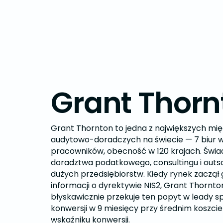
Grant Thorn
Grant Thornton to jedna z największych m
audytowo-doradczych na świecie — 7 biur w 
pracowników, obecność w 120 krajach. Świad
doradztwa podatkowego, consultingu i outso
dużych przedsiębiorstw. Kiedy rynek zaczą
informacji o dyrektywie NIS2, Grant Thornto
błyskawicznie przekuje ten popyt w leady s
konwersji w 9 miesięcy przy średnim koszcie 
wskaźniku konwersji.