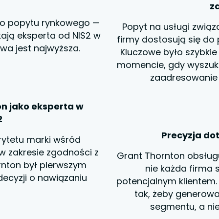
z
go popytu rynkowego —
Popyt na usługi związa
kają eksperta od NIS2 w
firmy dostosują się do
wa jest najwyższa.
Kluczowe było szybkie
momencie, gdy wyszukiw
zaadresowanie 
n jako eksperta w
2
Precyzja do
rytetu marki wśród
 zakresie zgodności z
Grant Thornton obsługu
rnton był pierwszym
nie każda firma s
cyzji o nawiązaniu
potencjalnym klientem
tak, żeby generowa
segmentu, a nie