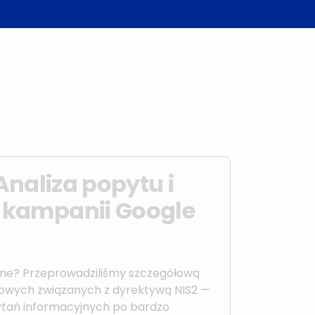
Analiza popytu i
kampanii Google
one? Przeprowadziliśmy szczegółową
czowych związanych z dyrektywą NIS2 —
ytań informacyjnych po bardzo