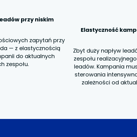
leadów przy niskim
Elastyczność kamp
tościowych zapytań przy
da — z elastycznością
Zbyt duży napływ lead
panii do aktualnych
zespołu realizacyjnego
ch zespołu.
leadów. Kampania mus
sterowania intensywno
zależności od aktua