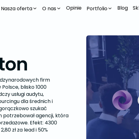
Opinie
Blog
Sk
Nasza oferta
O nas
Portfolio
ton
iędzynarodowych firm
Polsce, blisko 1000
czy usługi audytu,
urcingu dla średnich i
ł gorączkowo szukać
n potrzebował agencji, która
przedażowe. Efekt: 4300
2,80 zł za lead i 50%