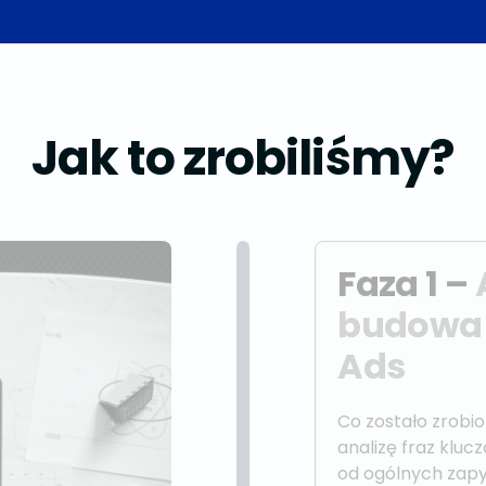
Jak to zrobiliśmy?
Faza 1 –
budowa 
Ads
Co zostało zrobi
analizę fraz klu
od ogólnych zap