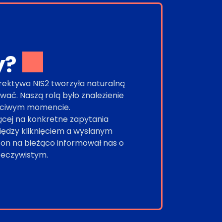
y?
rektywa NIS2 tworzyła naturalną
wać. Naszą rolą było znalezienie
łaściwym momencie.
ącej na konkretne zapytania
iędzy kliknięciem a wysłanym
on na bieżąco informował nas o
zeczywistym.